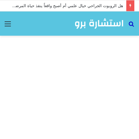
هل الروبوت الجراحي خيال علمي أم أصبح واقعاً ينقذ حياة المرضى؟
استشارة برو
بحث
الق
عن