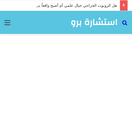
هل الروبوت الجراحي خيال علمي أم أصبح واقعاً ينقذ حياة المرضى؟
استشارة برو
بحث
الق
عن