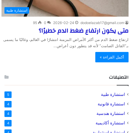
استشارة طبية
95
0
2026-02-24
dodoelazab17@gmail.com
متى يكون ارتفاع ضغط الدم خطيرًا؟
ارتفاع ضغط الدم من أكثر الأمراض المزمنة انتشارًا في العالم، وغالبًا ما يسمى
بـ“القاتل الصامت” لأنه قد يتطور دون أعراض…
أكمل القراءة »
التصنيفات
استشارة طبية
5
استشارة قانونية
4
استشارة هندسية
4
استشارة أكاديمية
4
استشارة استثمارية
4