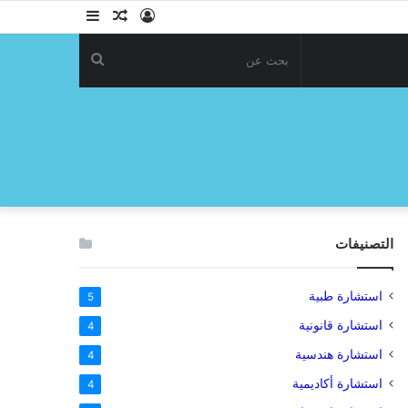
تسجيل
مقال
إضافة
الدخول
عشوائي
عمود
بحث
جانبي
عن
التصنيفات
استشارة طبية
5
استشارة قانونية
4
استشارة هندسية
4
استشارة أكاديمية
4