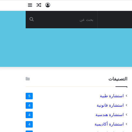
تسجيل
مقال
إضافة
الدخول
عشوائي
عمود
بحث
جانبي
عن
التصنيفات
استشارة طبية
5
استشارة قانونية
4
استشارة هندسية
4
استشارة أكاديمية
4